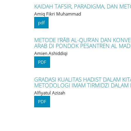
KAIDAH TAFSIR, PARADIGMA, DAN ME
Amiq Fikri Muhammad
pdf
METODE I‘RĀB AL-QUR’AN DAN KONV
ARAB DI PONDOK PESANTREN AL MAD
Amien Ashiddiqi
PDF
GRADASI KUALITAS HADIST DALAM KITAB
METODOLOGI IMAM TIRMIDZI DALAM 
Alfiyatul Azizah
PDF