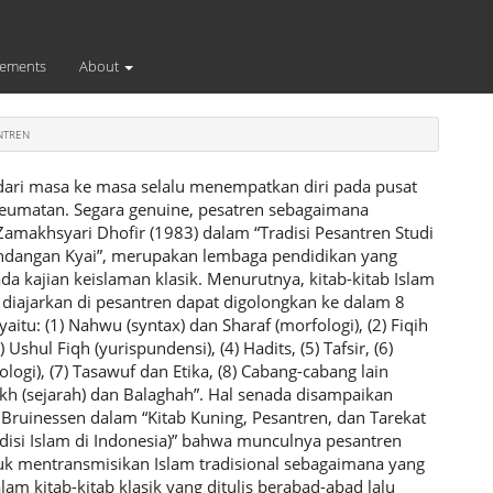
ements
About
ANTREN
dari masa ke masa selalu menempatkan diri pada pusat
eumatan. Segara genuine, pesatren sebagaimana
Zamakhsyari Dhofir (1983) dalam “Tradisi Pesantren Studi
ndangan Kyai”, merupakan lembaga pendidikan yang
da kajian keislaman klasik. Menurutnya, kitab-kitab Islam
g diajarkan di pesantren dapat digolongkan ke dalam 8
aitu: (1) Nahwu (syntax) dan Sharaf (morfologi), (2) Fiqih
 Ushul Fiqh (yurispundensi), (4) Hadits, (5) Tafsir, (6)
ologi), (7) Tasawuf dan Etika, (8) Cabang-cabang lain
ikh (sejarah) dan Balaghah”. Hal senada disampaikan
 Bruinessen dalam “Kitab Kuning, Pesantren, dan Tarekat
adisi Islam di Indonesia)” bahwa munculnya pesantren
uk mentransmisikan Islam tradisional sebagaimana yang
lam kitab-kitab klasik yang ditulis berabad-abad lalu