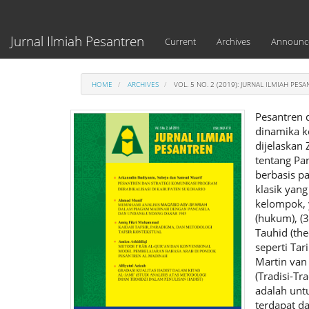
Main
Navigation
Main
Jurnal Ilmiah Pesantren
Current
Archives
Announc
Content
Sidebar
HOME
ARCHIVES
VOL. 5 NO. 2 (2019): JURNAL ILMIAH PES
Pesantren 
dinamika k
dijelaskan 
tentang Pa
berbasis pa
klasik yan
kelompok, y
(hukum), (3)
Tauhid (the
seperti Tar
Martin van
(Tradisi-Tr
adalah unt
terdapat da