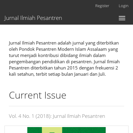
Main
Register
Login
Navigation
Main
Jurnal Ilmiah Pesantren
Toggl
Content
naviga
Sidebar
Jurnal Ilmiah Pesantren adalah jurnal yang diterbitkan
oleh Pondok Pesantren Modern Islam Assalaam yang
turut menjadi kontribusi dibidang ilmiah dalam
pengembangan pendidikan di pesantren. Jurnal Ilmiah
Pesantren diterbitkan tahun 2015 dengan frekuensi 2
kali setahun, terbit setiap bulan Januari dan Juli.
Current Issue
Vol. 4 No. 1 (2018): Jurnal Ilmiah Pesantren